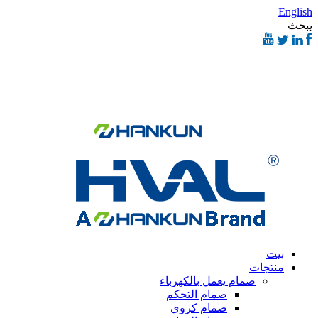
English
يبحث
بيت
منتجات
صمام يعمل بالكهرباء
صمام التحكم
صمام كروي