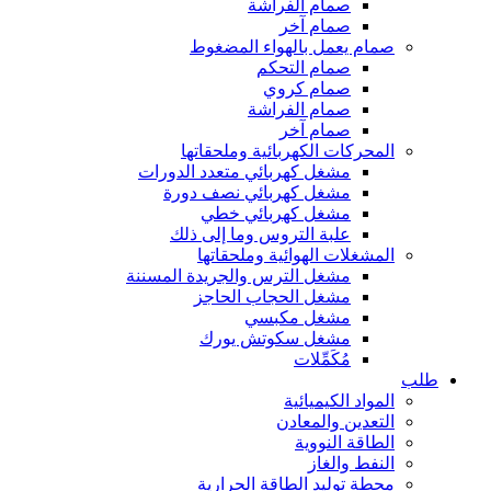
صمام الفراشة
صمام آخر
صمام يعمل بالهواء المضغوط
صمام التحكم
صمام كروي
صمام الفراشة
صمام آخر
المحركات الكهربائية وملحقاتها
مشغل كهربائي متعدد الدورات
مشغل كهربائي نصف دورة
مشغل كهربائي خطي
علبة التروس وما إلى ذلك
المشغلات الهوائية وملحقاتها
مشغل الترس والجريدة المسننة
مشغل الحجاب الحاجز
مشغل مكبسي
مشغل سكوتش يورك
مُكَمِّلات
طلب
المواد الكيميائية
التعدين والمعادن
الطاقة النووية
النفط والغاز
محطة توليد الطاقة الحرارية