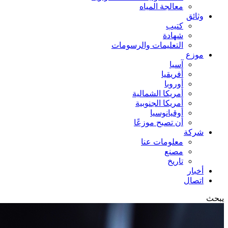
معالجة المياه
وثائق
كتيب
شهادة
التعليمات والرسومات
موزع
آسيا
أفريقيا
أوروبا
أمريكا الشمالية
أمريكا الجنوبية
أوقيانوسيا
أن تصبح موزعًا
شركة
معلومات عنا
مصنع
تاريخ
أخبار
اتصال
يبحث