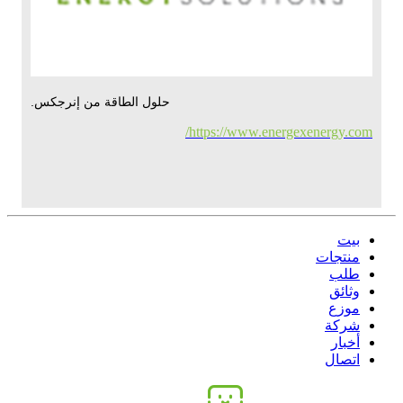
حلول الطاقة من إنرجكس.
https://www.energexenergy.com/
بيت
منتجات
طلب
وثائق
موزع
شركة
أخبار
اتصال