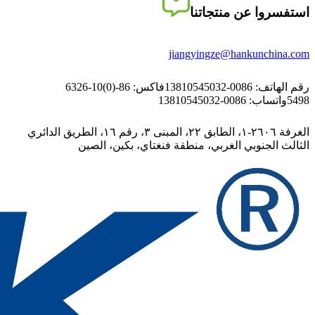
استفسروا عن منتجاتنا
jiangyingze@hankunchina.com
رقم الهاتف: 0086-13810545032
فاكس: 86-(0)10-6326
5498
واتساب: 0086-13810545032
الغرفة ٢٦٠٦-١، الطابق ٢٢، المبنى ٣، رقم ١٦، الطريق الدائري
الثالث الجنوبي الغربي، منطقة فنغتاي، بكين، الصين