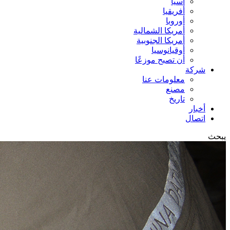
آسيا
أفريقيا
أوروبا
أمريكا الشمالية
أمريكا الجنوبية
أوقيانوسيا
أن تصبح موزعًا
شركة
معلومات عنا
مصنع
تاريخ
أخبار
اتصال
يبحث