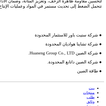
لتحسين مقاومة ظاهرة الزحف، وتعزيز المتانة، وضمان الأدا
تتحمل الضغط إلى تحديث مستمر في المواد وعمليات الإنتاج. ويمكن لـ HIVAL® تلبية الاحتياجات المتنوعة للعم
● شركة ستيت باور للاستثمار المحدودة
● شركة تشاينا هواديان المحدودة
● شركة الصين Huaneng Group Co., LTD.
● شركة الصين داتانغ المحدودة.
● طاقة الصين
بيت
منتجات
طلب
وثائق