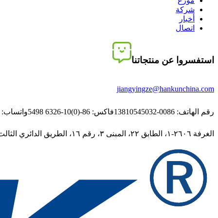
موزع
شركة
أخبار
اتصال
استفسروا عن منتجاتنا
jiangyingze@hankunchina.com
رقم الهاتف: 0086-13810545032
فاكس: 86-(0)10-6326 5498
واتساب: 0086-13810545032
الغرفة ٢٦٠٦-١، الطابق ٢٢، المبنى ٣، رقم ١٦، الطريق الدائري الثالث الجنوبي الغربي، منطقة فنغتاي، بكين، الصين