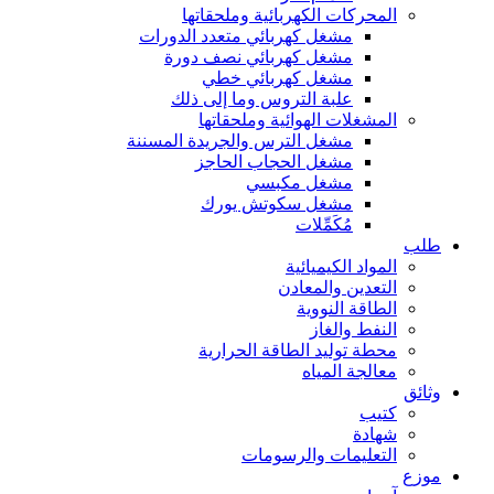
المحركات الكهربائية وملحقاتها
مشغل كهربائي متعدد الدورات
مشغل كهربائي نصف دورة
مشغل كهربائي خطي
علبة التروس وما إلى ذلك
المشغلات الهوائية وملحقاتها
مشغل الترس والجريدة المسننة
مشغل الحجاب الحاجز
مشغل مكبسي
مشغل سكوتش يورك
مُكَمِّلات
طلب
المواد الكيميائية
التعدين والمعادن
الطاقة النووية
النفط والغاز
محطة توليد الطاقة الحرارية
معالجة المياه
وثائق
كتيب
شهادة
التعليمات والرسومات
موزع