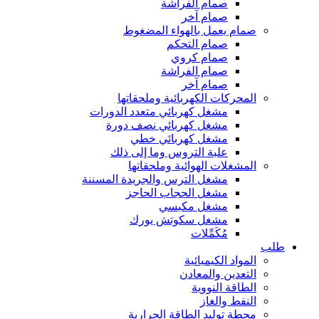
صمام الفراشة
صمام آخر
صمام يعمل بالهواء المضغوط
صمام التحكم
صمام كروي
صمام الفراشة
صمام آخر
المحركات الكهربائية وملحقاتها
مشغل كهربائي متعدد الدورات
مشغل كهربائي نصف دورة
مشغل كهربائي خطي
علبة التروس وما إلى ذلك
المشغلات الهوائية وملحقاتها
مشغل الترس والجريدة المسننة
مشغل الحجاب الحاجز
مشغل مكبسي
مشغل سكوتش يورك
مُكَمِّلات
طلب
المواد الكيميائية
التعدين والمعادن
الطاقة النووية
النفط والغاز
محطة توليد الطاقة الحرارية