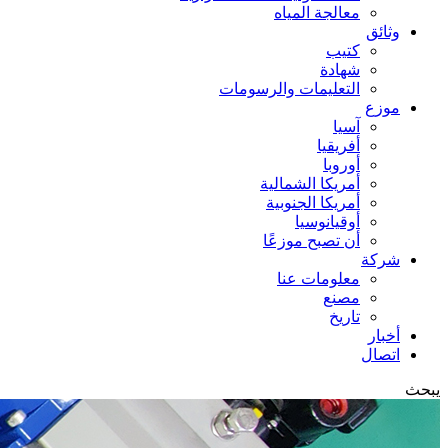
معالجة المياه
وثائق
كتيب
شهادة
التعليمات والرسومات
موزع
آسيا
أفريقيا
أوروبا
أمريكا الشمالية
أمريكا الجنوبية
أوقيانوسيا
أن تصبح موزعًا
شركة
معلومات عنا
مصنع
تاريخ
أخبار
اتصال
يبحث