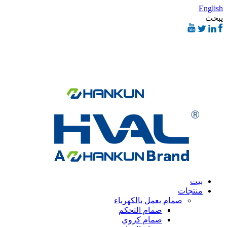
English
يبحث
بيت
منتجات
صمام يعمل بالكهرباء
صمام التحكم
صمام كروي