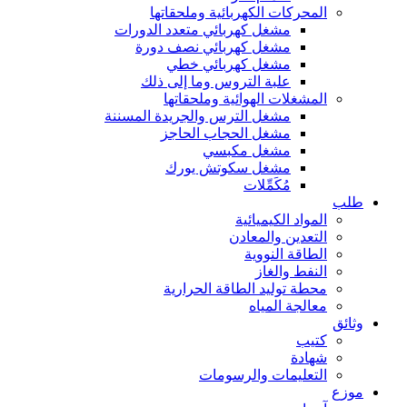
المحركات الكهربائية وملحقاتها
مشغل كهربائي متعدد الدورات
مشغل كهربائي نصف دورة
مشغل كهربائي خطي
علبة التروس وما إلى ذلك
المشغلات الهوائية وملحقاتها
مشغل الترس والجريدة المسننة
مشغل الحجاب الحاجز
مشغل مكبسي
مشغل سكوتش يورك
مُكَمِّلات
طلب
المواد الكيميائية
التعدين والمعادن
الطاقة النووية
النفط والغاز
محطة توليد الطاقة الحرارية
معالجة المياه
وثائق
كتيب
شهادة
التعليمات والرسومات
موزع