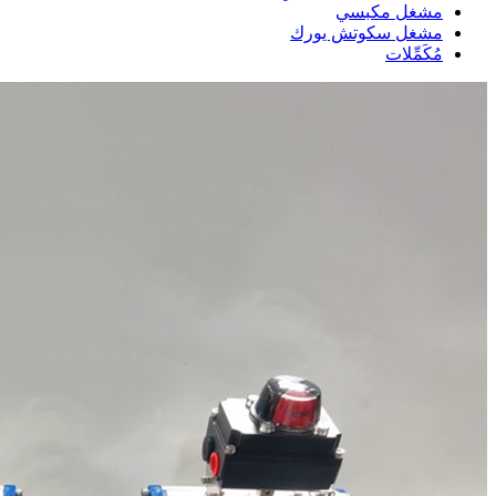
مشغل مكبسي
مشغل سكوتش يورك
مُكَمِّلات