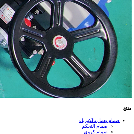
منتج
صمام يعمل بالكهرباء
صمام التحكم
صمام كروي