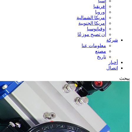
آسيا
أفريقيا
أوروبا
أمريكا الشمالية
أمريكا الجنوبية
أوقيانوسيا
أن تصبح موزعًا
شركة
معلومات عنا
مصنع
تاريخ
أخبار
اتصال
يبحث