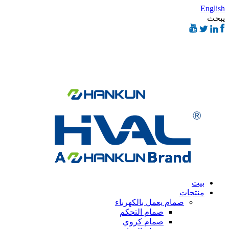
English
يبحث
بيت
منتجات
صمام يعمل بالكهرباء
صمام التحكم
صمام كروي