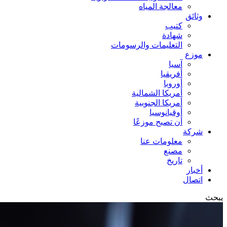
معالجة المياه
وثائق
كتيب
شهادة
التعليمات والرسومات
موزع
آسيا
أفريقيا
أوروبا
أمريكا الشمالية
أمريكا الجنوبية
أوقيانوسيا
أن تصبح موزعًا
شركة
معلومات عنا
مصنع
تاريخ
أخبار
اتصال
يبحث