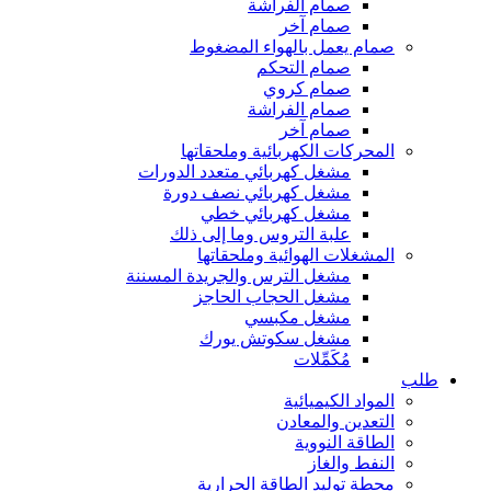
صمام الفراشة
صمام آخر
صمام يعمل بالهواء المضغوط
صمام التحكم
صمام كروي
صمام الفراشة
صمام آخر
المحركات الكهربائية وملحقاتها
مشغل كهربائي متعدد الدورات
مشغل كهربائي نصف دورة
مشغل كهربائي خطي
علبة التروس وما إلى ذلك
المشغلات الهوائية وملحقاتها
مشغل الترس والجريدة المسننة
مشغل الحجاب الحاجز
مشغل مكبسي
مشغل سكوتش يورك
مُكَمِّلات
طلب
المواد الكيميائية
التعدين والمعادن
الطاقة النووية
النفط والغاز
محطة توليد الطاقة الحرارية