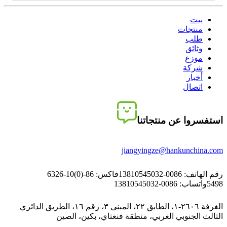
بيت
منتجات
طلب
وثائق
موزع
شركة
أخبار
اتصال
استفسروا عن منتجاتنا
jiangyingze@hankunchina.com
رقم الهاتف: 0086-13810545032
فاكس: 86-(0)10-6326
5498
واتساب: 0086-13810545032
الغرفة ٢٦٠٦-١، الطابق ٢٢، المبنى ٣، رقم ١٦، الطريق الدائري
الثالث الجنوبي الغربي، منطقة فنغتاي، بكين، الصين