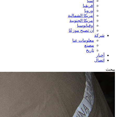
آسيا
أفريقيا
أوروبا
أمريكا الشمالية
أمريكا الجنوبية
أوقيانوسيا
أن تصبح موزعًا
شركة
معلومات عنا
مصنع
تاريخ
أخبار
اتصال
يبحث