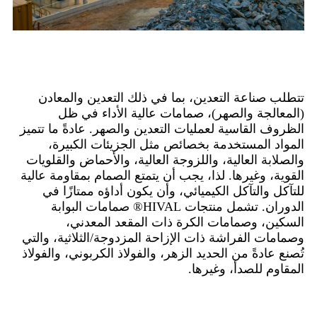
ملخص
تتطلب صناعة التعدين، بما في ذلك التعدين والمعادن
(المعالجة والصهر)، صمامات عالية الأداء في ظل
الظروف القاسية لعمليات التعدين والصهر. عادةً ما تتميز
المواد المستخدمة بخصائص مثل الجزيئات الكبيرة،
والصلابة العالية، واللزوجة العالية، والأحماض والقلويات
القوية، وغيرها. لذا، يجب أن يتمتع الصمام بمقاومة عالية
للتآكل والتآكل الكيميائي، وأن يكون أداؤه ممتازًا في
الدوران. تشمل منتجات HIVAL® صمامات البوابة
السكين، وصمامات الكرة ذات المقعد المعدني،
وصمامات الفراشة ذات الإزاحة المزدوجة/الثلاثية، والتي
تُصنع عادةً من الحديد الزهر، والفولاذ الكربوني، والفولاذ
المقاوم للصدأ، وغيرها.
المشاريع الرئيسية