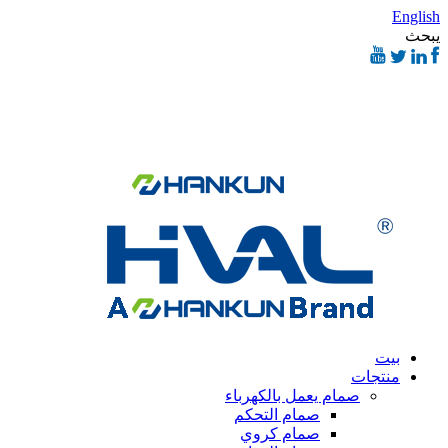
English
يبحث
بيت
منتجات
صمام يعمل بالكهرباء
صمام التحكم
صمام كروي