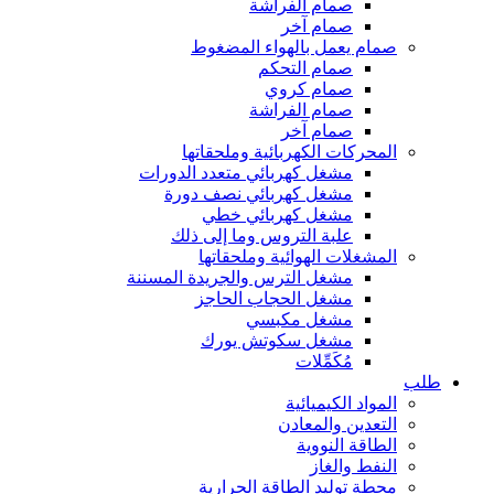
صمام الفراشة
صمام آخر
صمام يعمل بالهواء المضغوط
صمام التحكم
صمام كروي
صمام الفراشة
صمام آخر
المحركات الكهربائية وملحقاتها
مشغل كهربائي متعدد الدورات
مشغل كهربائي نصف دورة
مشغل كهربائي خطي
علبة التروس وما إلى ذلك
المشغلات الهوائية وملحقاتها
مشغل الترس والجريدة المسننة
مشغل الحجاب الحاجز
مشغل مكبسي
مشغل سكوتش يورك
مُكَمِّلات
طلب
المواد الكيميائية
التعدين والمعادن
الطاقة النووية
النفط والغاز
محطة توليد الطاقة الحرارية