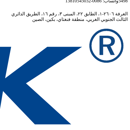
5498
واتساب: 0086-13810545032
الغرفة ٢٦٠٦-١، الطابق ٢٢، المبنى ٣، رقم ١٦، الطريق الدائري
الثالث الجنوبي الغربي، منطقة فنغتاي، بكين، الصين