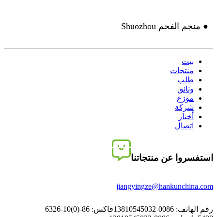
● منجم الفحم Shuozhou
بيت
منتجات
طلب
وثائق
موزع
شركة
أخبار
اتصال
استفسروا عن منتجاتنا
jiangyingze@hankunchina.com
رقم الهاتف: 0086-13810545032
فاكس: 86-(0)10-6326