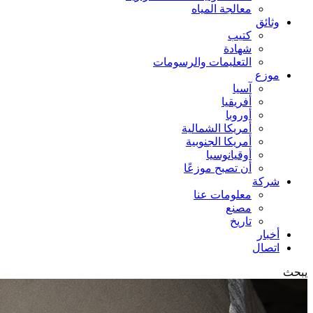
معالجة المياه
وثائق
كتيب
شهادة
التعليمات والرسومات
موزع
آسيا
أفريقيا
أوروبا
أمريكا الشمالية
أمريكا الجنوبية
أوقيانوسيا
أن تصبح موزعًا
شركة
معلومات عنا
مصنع
تاريخ
أخبار
اتصال
يبحث