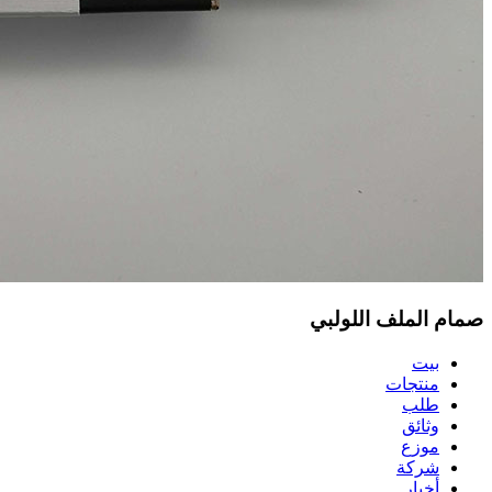
صمام الملف اللولبي
بيت
منتجات
طلب
وثائق
موزع
شركة
أخبار