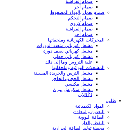
صمام الفراشة
صمام آخر
صمام يعمل بالهواء المضغوط
صمام التحكم
صمام كروي
صمام الفراشة
صمام آخر
المحركات الكهربائية وملحقاتها
مشغل كهربائي متعدد الدورات
مشغل كهربائي نصف دورة
مشغل كهربائي خطي
علبة التروس وما إلى ذلك
المشغلات الهوائية وملحقاتها
مشغل الترس والجريدة المسننة
مشغل الحجاب الحاجز
مشغل مكبسي
مشغل سكوتش يورك
مُكَمِّلات
طلب
المواد الكيميائية
التعدين والمعادن
الطاقة النووية
النفط والغاز
محطة توليد الطاقة الحرارية