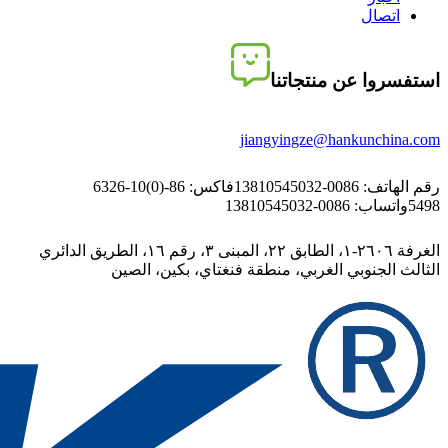
اتصال
استفسروا عن منتجاتنا
jiangyingze@hankunchina.com
رقم الهاتف: 0086-13810545032
فاكس: 86-(0)10-6326
5498
واتساب: 0086-13810545032
الغرفة ٢٦٠٦-١، الطابق ٢٢، المبنى ٣، رقم ١٦، الطريق الدائري
الثالث الجنوبي الغربي، منطقة فنغتاي، بكين، الصين