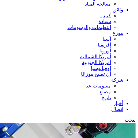
معالجة المياه
وثائق
كتيب
شهادة
التعليمات والرسومات
موزع
آسيا
أفريقيا
أوروبا
أمريكا الشمالية
أمريكا الجنوبية
أوقيانوسيا
أن تصبح موزعًا
شركة
معلومات عنا
مصنع
تاريخ
أخبار
اتصال
يبحث