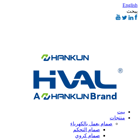
English
يبحث
بيت
منتجات
صمام يعمل بالكهرباء
صمام التحكم
صمام كروي