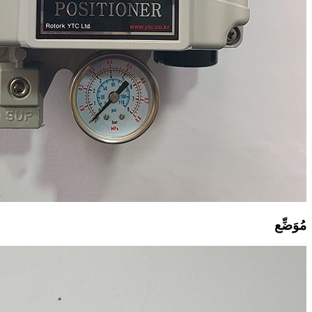
مُوَضِّع