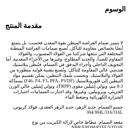
الوسوم
مقدمة المنتج
لا يتميز صمام الفراشة المبطن بقوة المعدن فحسب، بل يتمتع
أيضًا بخصائص مقاومة للتآكل. تُصنع صمامات الفراشة المبطنة
المختلفة التي تنتجها شركتنا من الفولاذ المصبوب، والفولاذ
المقاوم للصدأ، والحديد المطاوع، وغيرها من الأجزاء المعدنية. أما
التجويف الداخلي وأجزاء التدفق في الصمام، فتُبطن ببلاستيك
هندسي عالي المقاومة للتآكل، وتُصنع بتقنية قولبة متطورة من
الفولاذ والبلاستيك. وبحسب سُمك التبطين، يمكن تقسيم مواد
التبطين إلى فلوروبلاستيك (F46، F4، F3، PFA، PVDF) بسماكة
3-8 مم، وبولي إيثيلين مقوى (FRPP)، وبولي إيثيلين عالي الوزن
الجزيئي، وبروبيلين، وغيرها. وقد اجتازت الصمامات اختبارات
الشرارة الكهربائية وضغط الماء.
جسم الصمام: حديد الزهر، حديد الزهر العقدي، فولاذ كربوني،
304/304L/316/316L
مقعد الصمام: مطاط خاص لإزالة الكبريت من نوع
NBR/EPDM/PTFE/VITON