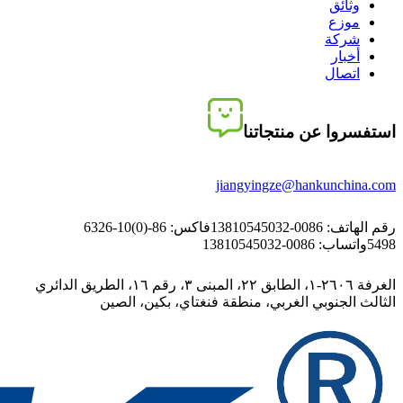
وثائق
موزع
شركة
أخبار
اتصال
استفسروا عن منتجاتنا
jiangyingze@hankunchina.com
رقم الهاتف: 0086-13810545032
فاكس: 86-(0)10-6326
5498
واتساب: 0086-13810545032
الغرفة ٢٦٠٦-١، الطابق ٢٢، المبنى ٣، رقم ١٦، الطريق الدائري
الثالث الجنوبي الغربي، منطقة فنغتاي، بكين، الصين