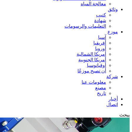
معالجة المياه
وثائق
كتيب
شهادة
التعليمات والرسومات
موزع
آسيا
أفريقيا
أوروبا
أمريكا الشمالية
أمريكا الجنوبية
أوقيانوسيا
أن تصبح موزعًا
شركة
معلومات عنا
مصنع
تاريخ
أخبار
اتصال
يبحث