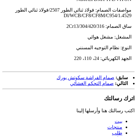
مواصفات الصمام: فولاذ ثنائي الطور 2507/فولاذ ثنائي الطور
1.4529/Dl/WCB/CF8/CF8M/C954
ساق الصمام: 2Cr13/304/420/316
المشغل: مشغل هوائي
النوع: نظام التوجيه المسنني
الجهد الكهربائي: 24، 110، 220
سابق:
صمام الفراشة سكوتش يورك
التالي:
صمام التحكم الغشائي
اترك رسالتك
اكتب رسالتك هنا وأرسلها إلينا
بيت
منتجات
طلب