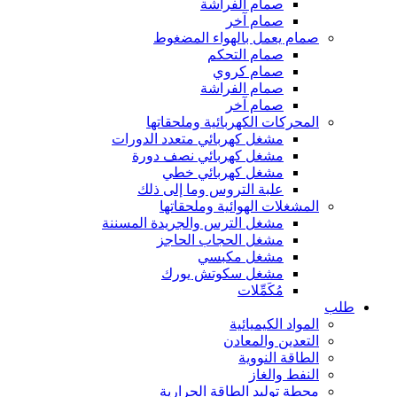
صمام الفراشة
صمام آخر
صمام يعمل بالهواء المضغوط
صمام التحكم
صمام كروي
صمام الفراشة
صمام آخر
المحركات الكهربائية وملحقاتها
مشغل كهربائي متعدد الدورات
مشغل كهربائي نصف دورة
مشغل كهربائي خطي
علبة التروس وما إلى ذلك
المشغلات الهوائية وملحقاتها
مشغل الترس والجريدة المسننة
مشغل الحجاب الحاجز
مشغل مكبسي
مشغل سكوتش يورك
مُكَمِّلات
طلب
المواد الكيميائية
التعدين والمعادن
الطاقة النووية
النفط والغاز
محطة توليد الطاقة الحرارية