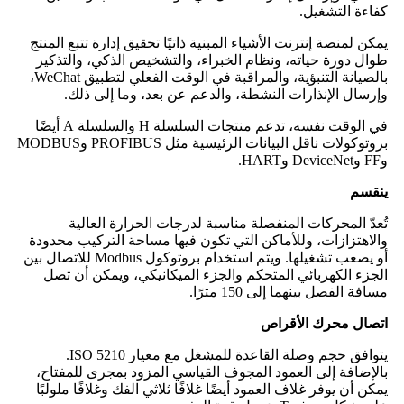
كفاءة التشغيل.
يمكن لمنصة إنترنت الأشياء المبنية ذاتيًا تحقيق إدارة تتبع المنتج
طوال دورة حياته، ونظام الخبراء، والتشخيص الذكي، والتذكير
بالصيانة التنبؤية، والمراقبة في الوقت الفعلي لتطبيق WeChat،
وإرسال الإنذارات النشطة، والدعم عن بعد، وما إلى ذلك.
في الوقت نفسه، تدعم منتجات السلسلة H والسلسلة A أيضًا
بروتوكولات ناقل البيانات الرئيسية مثل PROFIBUS وMODBUS
وFF وDeviceNet وHART.
ينقسم
تُعدّ المحركات المنفصلة مناسبة لدرجات الحرارة العالية
والاهتزازات، وللأماكن التي تكون فيها مساحة التركيب محدودة
أو يصعب تشغيلها. ويتم استخدام بروتوكول Modbus للاتصال بين
الجزء الكهربائي المتحكم والجزء الميكانيكي، ويمكن أن تصل
مسافة الفصل بينهما إلى 150 مترًا.
اتصال محرك الأقراص
يتوافق حجم وصلة القاعدة للمشغل مع معيار ISO 5210.
بالإضافة إلى العمود المجوف القياسي المزود بمجرى للمفتاح،
يمكن أن يوفر غلاف العمود أيضًا غلافًا ثلاثي الفك وغلافًا ملولبًا