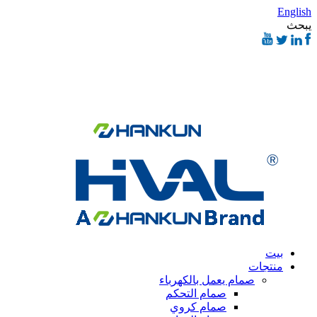
English
يبحث
بيت
منتجات
صمام يعمل بالكهرباء
صمام التحكم
صمام كروي