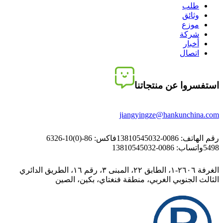
طلب
وثائق
موزع
شركة
أخبار
اتصال
استفسروا عن منتجاتنا
jiangyingze@hankunchina.com
رقم الهاتف: 0086-13810545032
فاكس: 86-(0)10-6326
5498
واتساب: 0086-13810545032
الغرفة ٢٦٠٦-١، الطابق ٢٢، المبنى ٣، رقم ١٦، الطريق الدائري
الثالث الجنوبي الغربي، منطقة فنغتاي، بكين، الصين