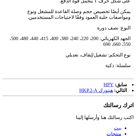
على شكل حرف T يتحمل قوة الدفع.
يمكن أيضًا تخصيص حجم وصلة القاعدة للمشغل ونوع
ومواصفات جلبة العمود وفقًا لاحتياجات المستخدمين.
النوع: نصف دورة
الجهد الكهربائي: 200، 220، 240، 380، 400، 415، 440، 480، 500،
550، 660، 690
نوع التحكم: تشغيل/إيقاف، تعديلي
سلسلة: ذكية
سابق:
HPY
التالي:
هيتورك HKP.2-A
اترك رسالتك
اكتب رسالتك هنا وأرسلها إلينا
بيت
منتجات