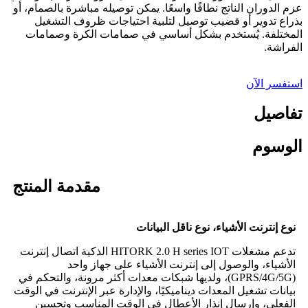
عزم الدوران الناتج نطاقًا واسعًا. يمكن توصيله مباشرة بالصمام، أو
بذراع تدوير أو قضيب توصيل لتلبية احتياجات ظروف التشغيل
المختلفة. يُستخدم بشكل أساسي في صمامات الكرة وصمامات
الفراشة.
استفسر الآن
تفاصيل
الوسوم
مقدمة المنتج
نوع إنترنت الأشياء، نوع ناقل البيانات
تدعم مشغلات HITORK 2.0 H series IOT الذكية اتصال إنترنت
الأشياء، والوصول إلى إنترنت الأشياء على جهاز واحد
(GPRS/4G/5G)، ولديها شبكات معدات أكثر مرونة، والتحكم في
بيانات تشغيل المعدات ديناميكيًا، والإدارة عبر الإنترنت في الوقت
الفعلي، وإرسال إنذار الأعطال في الوقت المناسب وتحسين