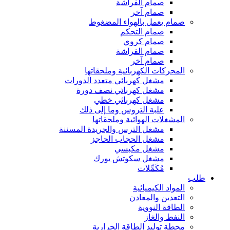
صمام الفراشة
صمام آخر
صمام يعمل بالهواء المضغوط
صمام التحكم
صمام كروي
صمام الفراشة
صمام آخر
المحركات الكهربائية وملحقاتها
مشغل كهربائي متعدد الدورات
مشغل كهربائي نصف دورة
مشغل كهربائي خطي
علبة التروس وما إلى ذلك
المشغلات الهوائية وملحقاتها
مشغل الترس والجريدة المسننة
مشغل الحجاب الحاجز
مشغل مكبسي
مشغل سكوتش يورك
مُكَمِّلات
طلب
المواد الكيميائية
التعدين والمعادن
الطاقة النووية
النفط والغاز
محطة توليد الطاقة الحرارية