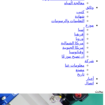
معالجة المياه
وثائق
كتيب
شهادة
التعليمات والرسومات
موزع
آسيا
أفريقيا
أوروبا
أمريكا الشمالية
أمريكا الجنوبية
أوقيانوسيا
أن تصبح موزعًا
شركة
معلومات عنا
مصنع
تاريخ
أخبار
اتصال
يبحث