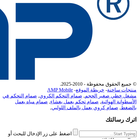
© جميع الحقوق محفوظة - 2010-2025.
منتجات ساخنة
-
خريطة الموقع
-
AMP Mobile
مشغل خطي صغير الحجم
,
صمام التحكم الكروي
,
صمام التحكم في
الأسطوانة الهوائية
,
صمام تحكم يعمل بغشاء
,
صمام مياه يعمل
بالضغط
,
صمام كروي يعمل بالملف اللولبي
,
اترك رسالتك
اضغط على زر الإدخال للبحث أو