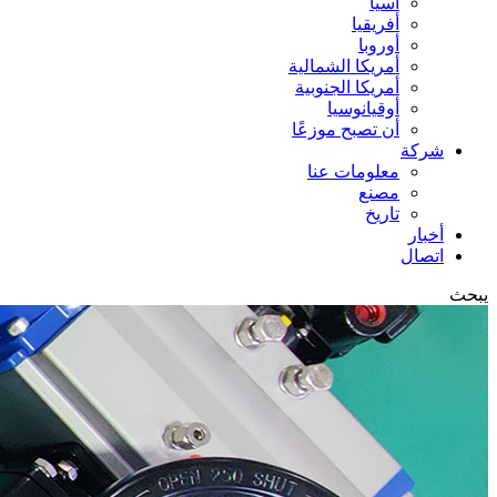
آسيا
أفريقيا
أوروبا
أمريكا الشمالية
أمريكا الجنوبية
أوقيانوسيا
أن تصبح موزعًا
شركة
معلومات عنا
مصنع
تاريخ
أخبار
اتصال
يبحث