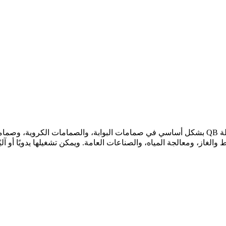
تُستخدم علبة التروس المخروطية متعددة الدورات من سلسلة QB بشكل أساسي في صمامات البواب
لغاز، ومعالجة المياه، والصناعات العامة. ويمكن تشغيلها يدويًا أو آلي