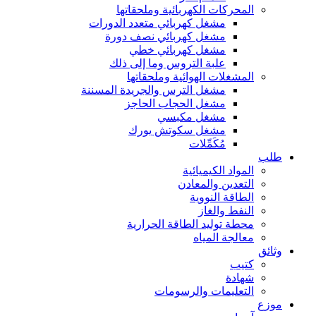
المحركات الكهربائية وملحقاتها
مشغل كهربائي متعدد الدورات
مشغل كهربائي نصف دورة
مشغل كهربائي خطي
علبة التروس وما إلى ذلك
المشغلات الهوائية وملحقاتها
مشغل الترس والجريدة المسننة
مشغل الحجاب الحاجز
مشغل مكبسي
مشغل سكوتش يورك
مُكَمِّلات
طلب
المواد الكيميائية
التعدين والمعادن
الطاقة النووية
النفط والغاز
محطة توليد الطاقة الحرارية
معالجة المياه
وثائق
كتيب
شهادة
التعليمات والرسومات
موزع