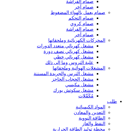
صمام الفراشة
صمام آخر
صمام يعمل بالهواء المضغوط
صمام التحكم
صمام كروي
صمام الفراشة
صمام آخر
المحركات الكهربائية وملحقاتها
مشغل كهربائي متعدد الدورات
مشغل كهربائي نصف دورة
مشغل كهربائي خطي
علبة التروس وما إلى ذلك
المشغلات الهوائية وملحقاتها
مشغل الترس والجريدة المسننة
مشغل الحجاب الحاجز
مشغل مكبسي
مشغل سكوتش يورك
مُكَمِّلات
طلب
المواد الكيميائية
التعدين والمعادن
الطاقة النووية
النفط والغاز
محطة توليد الطاقة الحرارية