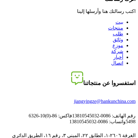
اكتب رسالتك هنا وأرسلها إلينا
بيت
منتجات
طلب
وثائق
موزع
شركة
أخبار
اتصال
استفسروا عن منتجاتنا
jiangyingze@hankunchina.com
رقم الهاتف: 0086-13810545032
فاكس: 86-(0)10-6326
5498
واتساب: 0086-13810545032
الغرفة ٢٦٠٦-١، الطابق ٢٢، المبنى ٣، رقم ١٦، الطريق الدائري