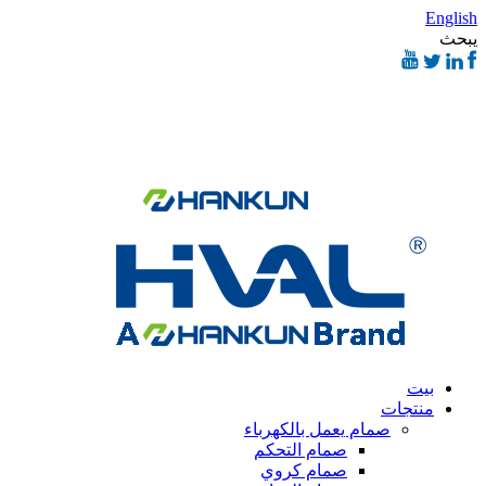
English
يبحث
بيت
منتجات
صمام يعمل بالكهرباء
صمام التحكم
صمام كروي