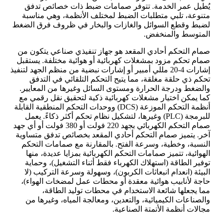
يُطيل عمر الخدمة. تتوفر صمامات ضبط ذات خصائص تدفق
متنوعة، تلبي متطلبات الضبط لمختلف الأنظمة، وهي مناسبة
لضبط وقطع السوائل والغازات والبخار في ظروف فرق الضغط
المتوسط ​​والمنخفض.
صمام التحكم أحادي المقعد هو جهاز تنفيذي صناعي يتكون من
صمام تحكم مزود بمشغلات كهربائية أو هوائية مختلفة. يستقبل
إشارات 4-20 مللي أمبير أو إشارات نبضية من منظم الجهد لتنفيذ
تحكم ذي حلقة مغلقة، مما يتيح التحكم التلقائي في التدفق
والضغط ودرجة الحرارة ومستوى السائل وغيرها من المعايير.
كما يمكن اختيار مشغلات كهربائية ذكية لتحقيق نقل رقمي مع
أنظمة التحكم الموزعة (DCS) ووحدات التحكم المنطقية القابلة
للبرمجة (PLC) وغيرها، لتشكيل نظام تحكم أكثر ذكاءً. يعمل
صمام التحكم الكهربائي بجهد 220 فولت أو 380 فولت أو أي جهد
آخر. يتميز صمام التحكم أحادي المقعد بخصائص تدفق متساوية
النسبة، وخطية، وسرعة الفتح. بالمقارنة مع صمامات التحكم
الهوائية، تتميز صمامات التحكم الكهربائية بمزايا عديدة، منها
توفير الطاقة (استهلاك الكهرباء فقط أثناء التشغيل)، وحماية
البيئة (انعدام انبعاثات الكربون)، وسهولة وسرعة التركيب (لا
حاجة لأنابيب هوائية معقدة أو محطات عمل لمضخات الهواء)،
مما يجعلها شائعة الاستخدام في محطات توليد الطاقة،
والصناعات الكيميائية، والتعدين، ومعالجة المياه، وغيرها من
مجالات أنظمة الأتمتة الصناعية.