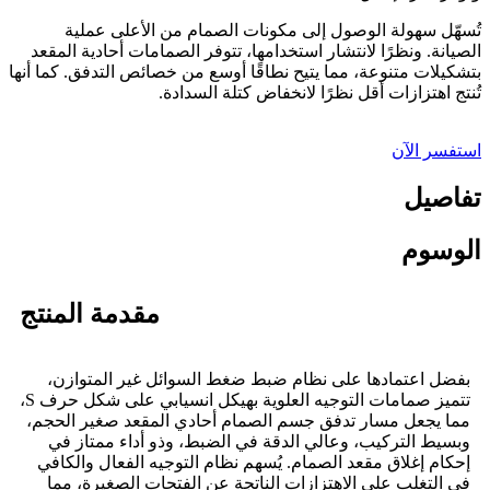
تُسهّل سهولة الوصول إلى مكونات الصمام من الأعلى عملية
الصيانة. ونظرًا لانتشار استخدامها، تتوفر الصمامات أحادية المقعد
بتشكيلات متنوعة، مما يتيح نطاقًا أوسع من خصائص التدفق. كما أنها
تُنتج اهتزازات أقل نظرًا لانخفاض كتلة السدادة.
استفسر الآن
تفاصيل
الوسوم
مقدمة المنتج
بفضل اعتمادها على نظام ضبط ضغط السوائل غير المتوازن،
تتميز صمامات التوجيه العلوية بهيكل انسيابي على شكل حرف S،
مما يجعل مسار تدفق جسم الصمام أحادي المقعد صغير الحجم،
وبسيط التركيب، وعالي الدقة في الضبط، وذو أداء ممتاز في
إحكام إغلاق مقعد الصمام. يُسهم نظام التوجيه الفعال والكافي
في التغلب على الاهتزازات الناتجة عن الفتحات الصغيرة، مما