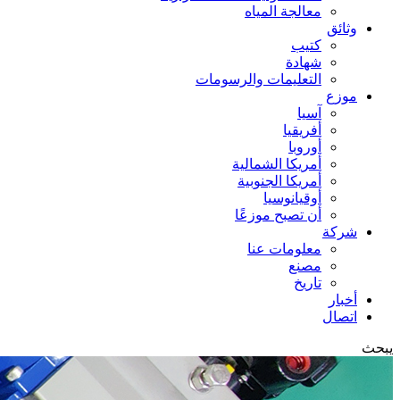
معالجة المياه
وثائق
كتيب
شهادة
التعليمات والرسومات
موزع
آسيا
أفريقيا
أوروبا
أمريكا الشمالية
أمريكا الجنوبية
أوقيانوسيا
أن تصبح موزعًا
شركة
معلومات عنا
مصنع
تاريخ
أخبار
اتصال
يبحث