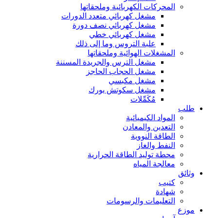
المحركات الكهربائية وملحقاتها
مشغل كهربائي متعدد الدورات
مشغل كهربائي نصف دورة
مشغل كهربائي خطي
علبة التروس وما إلى ذلك
المشغلات الهوائية وملحقاتها
مشغل الترس والجريدة المسننة
مشغل الحجاب الحاجز
مشغل مكبسي
مشغل سكوتش يورك
مُكَمِّلات
طلب
المواد الكيميائية
التعدين والمعادن
الطاقة النووية
النفط والغاز
محطة توليد الطاقة الحرارية
معالجة المياه
وثائق
كتيب
شهادة
التعليمات والرسومات
موزع