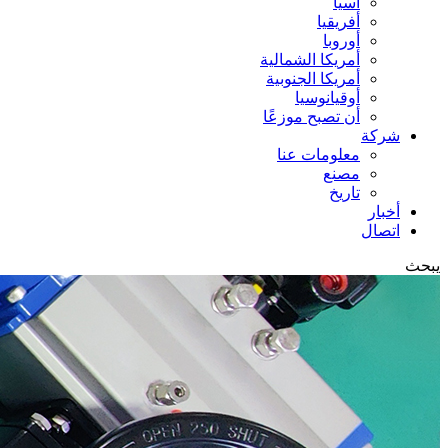
آسيا
أفريقيا
أوروبا
أمريكا الشمالية
أمريكا الجنوبية
أوقيانوسيا
أن تصبح موزعًا
شركة
معلومات عنا
مصنع
تاريخ
أخبار
اتصال
يبحث